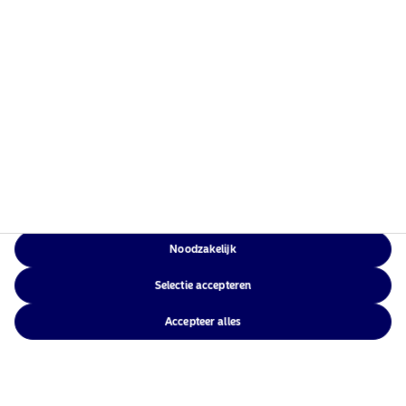
Nordea Asset Management is een van de grootste
vermogensbeheerders in Scandinavië met een
wereldwijde aanwezigheid in Europa, Noord-
Amerika, Zuid-Amerika en Azië.
Informatie over risico's
Home
Algemene voorwaarden
Over ons
Privacybeleid
Fondsen
Cookiebeleid
Verantwoord beleggen
Noodzakelijk
Toegankelijkheid
Nieuws
Sitemap
Selectie accepteren
Contacteer ons
Accepteer alles