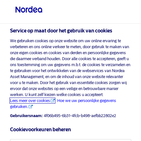
Professionele belegger
visit NordeaAssetManagement.com
Service op maat door het gebruik van cookies
We gebruiken cookies op onze website om uw online ervaring te
verbeteren en ons online verkeer te meten, door gebruik te maken van
Kies uw beleggersprofiel
onze eigen cookies en cookies van derden en persoonlijke gegevens
die daarmee verband houden. Door alle cookies te accepteren, geeft u
Land
ons toestemming om uw gegevens m.b.t. de cookies te verzamelen en
te gebruiken voor het ontwikkelen van de webservices van Nordea
Asset Management, en om de inhoud van onze website relevanter
België
voor u te maken. Door het gebruik van essentiële cookies zorgen wij
ervoor dat onze websites op een veilige en betrouwbare manier
werken. U kunt zelf kiezen welke cookies u accepteert.
Taal
Lees meer over cookies
Hoe we uw persoonlijke gegevens
gebruiken.
Nederlands
Gebruikersnaam:
4f06b495-6b31-4fcb-b498-aefbb22802e2
Registratieformulier
Cookievoorkeuren beheren
Beleggerstype