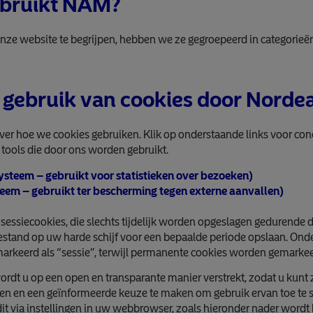
ebruikt NAM?
ze website te begrijpen, hebben we ze gegroepeerd in categorieën
 gebruik van cookies door Norde
over hoe we cookies gebruiken. Klik op onderstaande links voor c
tools die door ons worden gebruikt.
steem – gebruikt voor statistieken over bezoeken)
teem – gebruikt ter bescherming tegen externe aanvallen)
essiecookies, die slechts tijdelijk worden opgeslagen gedurende de
stand op uw harde schijf voor een bepaalde periode opslaan. Onder
arkeerd als “sessie”, terwijl permanente cookies worden gemarkee
wordt u op een open en transparante manier verstrekt, zodat u kunt
en en een geïnformeerde keuze te maken om gebruik ervan toe te st
 dit via instellingen in uw webbrowser, zoals hieronder nader word