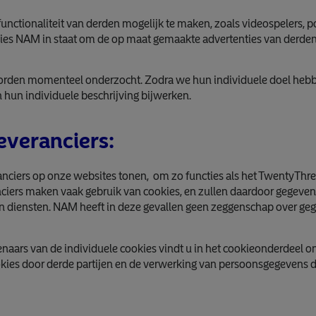
nctionaliteit van derden mogelijk te maken, zoals videospelers, po
ies NAM in staat om de op maat gemaakte advertenties van derden 
orden momenteel onderzocht. Zodra we hun individuele doel hebb
n hun individuele beschrijving bijwerken.
everanciers:
nciers op onze websites tonen, om zo functies als het TwentyTh
nciers maken vaak gebruik van cookies, en zullen daardoor gegev
n diensten. NAM heeft in deze gevallen geen zeggenschap over ge
naars van de individuele cookies vindt u in het cookieonderdeel 
okies door derde partijen en de verwerking van persoonsgegevens d