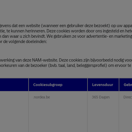
gegevens dat een website (wanneer een gebruiker deze bezoekt) op uw app
atie, te kunnen herinneren. Deze cookies worden door ons ingesteld en het
in dan waar u zich bevindt. We gebruiken ze voor advertentie- en marketin
or de volgende doeleinden:
e werking van deze NAM-website. Deze cookies zijn bijvoorbeeld nodig voo
voorkeuren van de bezoeker (bvb. taal, land, beleggersprofiel) om ervoor 
Cookiesubgroep
Levensduur
Gebr
.nordea.be
365 Dagen
Direc