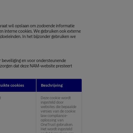
araat wil opslaan om zodoende informatie
en interne cookies. We gebruiken ook externe
gdoeleinden. In het bijzonder gebruiken we
r beveiliging en voor ondersteunende
te zorgen dat deze NAM-website presteert
uikte cookies
Beschrijving
t
Deze cookie wordt
ingesteld door
websites die bepaalde
versies van de cookie
law compliance-
oplossing van
OneTrust gebruiken.
Het wordt ingesteld