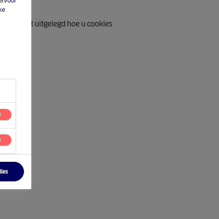
ervoor
ke
nder wordt uitgelegd hoe u cookies
 toegang
lles