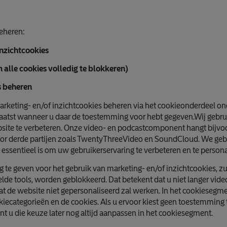
eheren:
nzichtcookies
 alle cookies volledig te blokkeren)
s beheren
marketing- en/of inzichtcookies beheren via het cookieonderdeel on
aatst wanneer u daar de toestemming voor hebt gegeven.Wij gebr
bsite te verbeteren. Onze video- en podcastcomponent hangt bijvoor
oor derde partijen zoals TwentyThreeVideo en SoundCloud. We gebr
 essentieel is om uw gebruikerservaring te verbeteren en te persona
 te geven voor het gebruik van marketing- en/of inzichtcookies, z
e tools, worden geblokkeerd. Dat betekent dat u niet langer video
t de website niet gepersonaliseerd zal werken. In het cookiesegm
kiecategorieën en de cookies. Als u ervoor kiest geen toestemming 
nt u die keuze later nog altijd aanpassen in het cookiesegment.