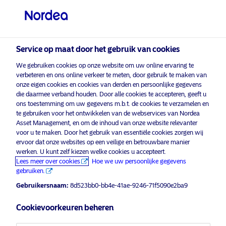
Professionele belegger
visit NordeaAssetManagement.com
Service op maat door het gebruik van cookies
We gebruiken cookies op onze website om uw online ervaring te
Kies uw beleggersprofiel
verbeteren en ons online verkeer te meten, door gebruik te maken van
onze eigen cookies en cookies van derden en persoonlijke gegevens
Land
die daarmee verband houden. Door alle cookies te accepteren, geeft u
ons toestemming om uw gegevens m.b.t. de cookies te verzamelen en
Nordea Asset Management is een van de grootste
te gebruiken voor het ontwikkelen van de webservices van Nordea
België
Asset Management, en om de inhoud van onze website relevanter
vermogensbeheerders in Scandinavië met een
voor u te maken. Door het gebruik van essentiële cookies zorgen wij
wereldwijde aanwezigheid in Europa, Noord-
ervoor dat onze websites op een veilige en betrouwbare manier
Amerika, Zuid-Amerika en Azië.
Taal
werken. U kunt zelf kiezen welke cookies u accepteert.
Lees meer over cookies
Hoe we uw persoonlijke gegevens
Informatie over risico's
gebruiken.
Nederlands
Gebruikersnaam:
8d523bb0-bb4e-41ae-9246-71f5090e2ba9
Home
Algemene voorwaarden
Beleggerstype
Cookievoorkeuren beheren
Over ons
Privacybeleid