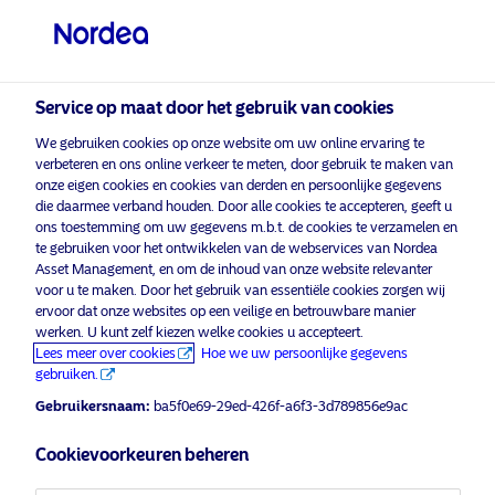
Professionele belegger
visit NordeaAssetManagement.com
Service op maat door het gebruik van cookies
We gebruiken cookies op onze website om uw online ervaring te
Kies uw beleggersprofiel
verbeteren en ons online verkeer te meten, door gebruik te maken van
onze eigen cookies en cookies van derden en persoonlijke gegevens
Land
die daarmee verband houden. Door alle cookies te accepteren, geeft u
ons toestemming om uw gegevens m.b.t. de cookies te verzamelen en
Nordea Asset Management is een van de grootste
te gebruiken voor het ontwikkelen van de webservices van Nordea
België
Asset Management, en om de inhoud van onze website relevanter
vermogensbeheerders in Scandinavië met een
voor u te maken. Door het gebruik van essentiële cookies zorgen wij
wereldwijde aanwezigheid in Europa, Noord-
ervoor dat onze websites op een veilige en betrouwbare manier
Amerika, Zuid-Amerika en Azië.
Taal
werken. U kunt zelf kiezen welke cookies u accepteert.
Lees meer over cookies
Hoe we uw persoonlijke gegevens
Informatie over risico's
gebruiken.
Nederlands
Gebruikersnaam:
ba5f0e69-29ed-426f-a6f3-3d789856e9ac
Home
Algemene voorwaarden
Beleggerstype
Cookievoorkeuren beheren
Over ons
Privacybeleid