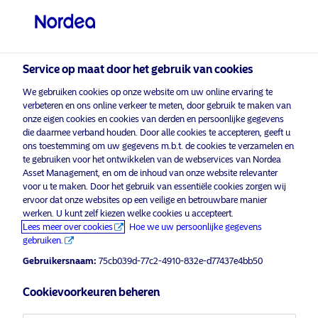
Professionele belegger
Service op maat door het gebruik van cookies
visit NordeaAssetManagement.com
We gebruiken cookies op onze website om uw online ervaring te
verbeteren en ons online verkeer te meten, door gebruik te maken van
onze eigen cookies en cookies van derden en persoonlijke gegevens
die daarmee verband houden. Door alle cookies te accepteren, geeft u
Kies uw beleggersprofiel
ons toestemming om uw gegevens m.b.t. de cookies te verzamelen en
te gebruiken voor het ontwikkelen van de webservices van Nordea
Land
Asset Management, en om de inhoud van onze website relevanter
voor u te maken. Door het gebruik van essentiële cookies zorgen wij
ervoor dat onze websites op een veilige en betrouwbare manier
Op ESG gerichte “STARS”-fondsen –
België
werken. U kunt zelf kiezen welke cookies u accepteert.
het paradepaartje blockbuster van
Lees meer over cookies
Hoe we uw persoonlijke gegevens
Nordea – vieren belangrijke mijlpaal
gebruiken.
Taal
na uitbreiding
Gebruikersnaam:
75cb039d-77c2-4910-832e-d77437e4bb50
Nederlands
17 mei 2019
Press Release
Cookievoorkeuren beheren