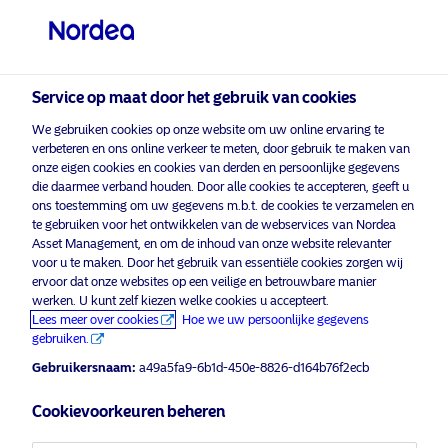
Professionele belegger
Service op maat door het gebruik van cookies
visit NordeaAssetManagement.com
We gebruiken cookies op onze website om uw online ervaring te
verbeteren en ons online verkeer te meten, door gebruik te maken van
onze eigen cookies en cookies van derden en persoonlijke gegevens
die daarmee verband houden. Door alle cookies te accepteren, geeft u
ons toestemming om uw gegevens m.b.t. de cookies te verzamelen en
Kies uw beleggersprofiel
te gebruiken voor het ontwikkelen van de webservices van Nordea
Asset Management, en om de inhoud van onze website relevanter
Land
voor u te maken. Door het gebruik van essentiële cookies zorgen wij
Reclamemateriaal enkel voor professionele beleggers*
ervoor dat onze websites op een veilige en betrouwbare manier
werken. U kunt zelf kiezen welke cookies u accepteert.
België
Nordea Asset Management unveils
Lees meer over cookies
Hoe we uw persoonlijke gegevens
Global Green Bond Fund
gebruiken.
Taal
Gebruikersnaam:
a49a5fa9-6b1d-450e-8826-d164b76f2ecb
30 april 2021
Press Release
Cookievoorkeuren beheren
Nederlands