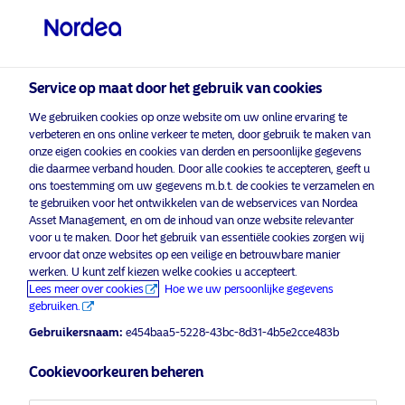
Professionele belegger
visit NordeaAssetManagement.com
Service op maat door het gebruik van cookies
We gebruiken cookies op onze website om uw online ervaring te
verbeteren en ons online verkeer te meten, door gebruik te maken van
Kies uw beleggersprofiel
onze eigen cookies en cookies van derden en persoonlijke gegevens
die daarmee verband houden. Door alle cookies te accepteren, geeft u
Land
ons toestemming om uw gegevens m.b.t. de cookies te verzamelen en
te gebruiken voor het ontwikkelen van de webservices van Nordea
marketingcookies
om deze inhoud te
Asset Management, en om de inhoud van onze website relevanter
Schakel
België
in
bekijken.
voor u te maken. Door het gebruik van essentiële cookies zorgen wij
ervoor dat onze websites op een veilige en betrouwbare manier
werken. U kunt zelf kiezen welke cookies u accepteert.
Taal
Lees meer over cookies
Hoe we uw persoonlijke gegevens
gebruiken.
Nordea Webinar: Bonds in 2025, the
Nederlands
Gebruikersnaam:
e454baa5-5228-43bc-8d31-4b5e2cce483b
Hunt for Yield!
Cookievoorkeuren beheren
Beleggerstype
12 februari 2025