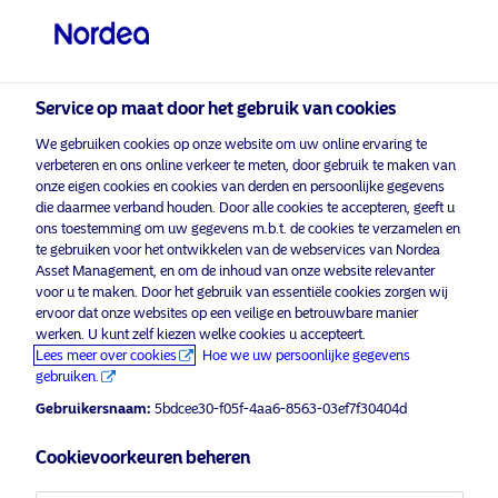
Professionele belegger
visit NordeaAssetManagement.com
Service op maat door het gebruik van cookies
We gebruiken cookies op onze website om uw online ervaring te
verbeteren en ons online verkeer te meten, door gebruik te maken van
Kies uw beleggersprofiel
onze eigen cookies en cookies van derden en persoonlijke gegevens
die daarmee verband houden. Door alle cookies te accepteren, geeft u
Land
ons toestemming om uw gegevens m.b.t. de cookies te verzamelen en
te gebruiken voor het ontwikkelen van de webservices van Nordea
marketingcookies
om deze inhoud te
Asset Management, en om de inhoud van onze website relevanter
Schakel
België
in
bekijken.
voor u te maken. Door het gebruik van essentiële cookies zorgen wij
ervoor dat onze websites op een veilige en betrouwbare manier
werken. U kunt zelf kiezen welke cookies u accepteert.
Taal
Lees meer over cookies
Hoe we uw persoonlijke gegevens
gebruiken.
25.11.2020 – Morning Espresso with
Nederlands
Gebruikersnaam:
5bdcee30-f05f-4aa6-8563-03ef7f30404d
Joakim Ahlberg
Cookievoorkeuren beheren
Beleggerstype
25 november 2020