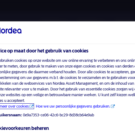
Over ons
Fondsen
Verantw
ice op maat door het gebruik van cookies
bruiken cookies op onze website om uw online ervaring te verbeteren en ons onli
er te meten, door gebruik te maken van onze eigen cookies en cookies van derden 
onlijke gegevens die daarmee verband houden. Door alle cookies te accepteren, gee
Schakel
marketingcookies in
om deze inhoud te bekijken.
oestemming om uw gegevens m.b.t. de cookies te verzamelen en te gebruiken voor
kkelen van de webservices van Nordea Asset Management, en om de inhoud van
te relevanter voor u te maken. Door het gebruik van essentiële cookies zorgen wij 
nze websites op een veilige en betrouwbare manier werken. U kunt zelf kiezen wel
es u accepteert.
spresso with Paul Malpas an
meer over cookies
Hoe we uw persoonlijke gegevens gebruiken.
uikersnaam:
0e9a7353-ce06-42c6-bc29-8d38cb64e9ab
kievoorkeuren beheren
visit No