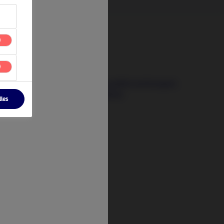
25 maart 2026
The impact of Iran conflict on Europe’s
energy resilience efforts
lles
tify