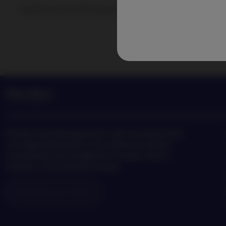
Volg Nordea Asset Management nieuws en inzichten omtrent 
Nordea Asset Management is een van de grootste
vermogensbeheerders in Scandinavië met een
wereldwijde aanwezigheid in Europa, Noord-
Amerika, Zuid-Amerika en Azië.
Informatie over risico's