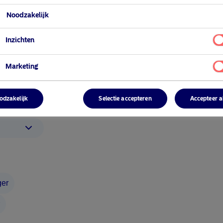
Noodzakelijk
profiel
Inzichten
Marketing
5 augustus 2024
y
Nordea’s Podcast – Investing In The
Future
odzakelijk
Selectie accepteren
Accepteer a
Volg Nordea Asset Management
ger
LinkedIn
SoundCloud
Spo