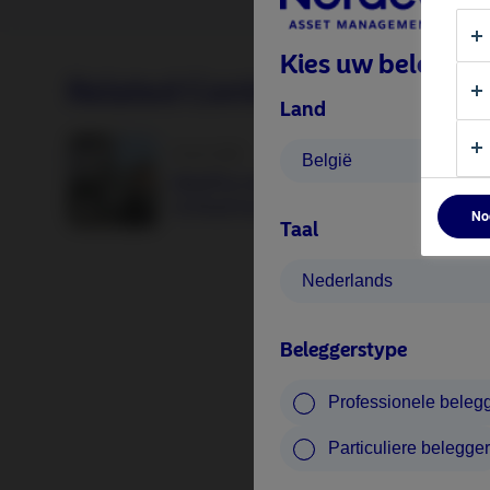
Kies uw beleggers
Related Content
Land
25 juni 2026
België
BetaPlus takes its next step. From equit
to fixed income
No
Taal
Nederlands
Beleggerstype
Professionele beleg
Particuliere belegger