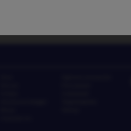
de laatste investeringstrends
Luister naar Nordea As
Home
Algemene voorwaarden
Over ons
Privacybeleid
Fondsen
Cookiebeleid
Verantwoord beleggen
Toegankelijkheid
Nieuws
Sitemap
Contacteer ons