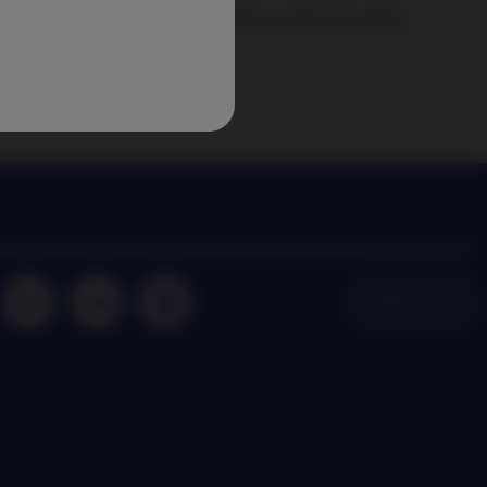
set Management nieuws en inzichten omtrent de laatste
investeringstrends
NAM Global