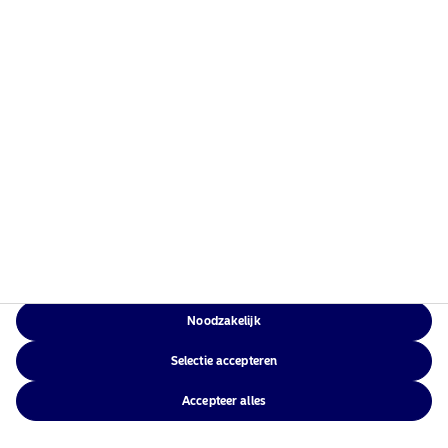
Nordea Asset Management is een van de grootste
vermogensbeheerders in Scandinavië met een
wereldwijde aanwezigheid in Europa, Noord-
Amerika, Zuid-Amerika en Azië.
Informatie over risico's
Home
Algemene voorwaarden
Over ons
Privacybeleid
Noodzakelijk
Fondsen
Cookiebeleid
Verantwoord beleggen
Selectie accepteren
Toegankelijkheid
Nieuws
Sitemap
Accepteer alles
Contacteer ons