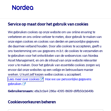
Professionele belegger
Service op maat door het gebruik van cookies
We gebruiken cookies op onze website om uw online ervaring te
verbeteren en ons online verkeer te meten, door gebruik te maken van
onze eigen cookies en cookies van derden en persoonlijke gegevens
die daarmee verband houden. Door alle cookies te accepteren, geeft u
ons toestemming om uw gegevens m.b.t. de cookies te verzamelen en
visit NordeaAssetManagement.com
te gebruiken voor het ontwikkelen van de webservices van Nordea
Asset Management, en om de inhoud van onze website relevanter
voor u te maken. Door het gebruik van essentiële cookies zorgen wij
Advertising Material
ervoor dat onze websites op een veilige en betrouwbare manier
werken. U kunt zelf kiezen welke cookies u accepteert.
War in Ukraine: Decarbonisation
Kies uw beleggersprofiel
Lees meer over cookies
Hoe we uw persoonlijke gegevens
driver or decelerator?
gebruiken.
Land
Gebruikersnaam:
e8a3c0a4-286a-4395-8609-d9fb50cb649b
22 april 2022
ESG Insights
Insights
België
Cookievoorkeuren beheren