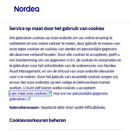
Professionele belegger
Service op maat door het gebruik van cookies
visit NordeaAssetManagement.com
We gebruiken cookies op onze website om uw online ervaring te
verbeteren en ons online verkeer te meten, door gebruik te maken van
onze eigen cookies en cookies van derden en persoonlijke gegevens
die daarmee verband houden. Door alle cookies te accepteren, geeft u
ons toestemming om uw gegevens m.b.t. de cookies te verzamelen en
Kies uw beleggersprofiel
te gebruiken voor het ontwikkelen van de webservices van Nordea
Asset Management, en om de inhoud van onze website relevanter
Land
voor u te maken. Door het gebruik van essentiële cookies zorgen wij
ervoor dat onze websites op een veilige en betrouwbare manier
Een interview met Julie Bech en
werken. U kunt zelf kiezen welke cookies u accepteert.
België
Audhild Asheim Aabø, managers
Lees meer over cookies
Hoe we uw persoonlijke gegevens
van de Global Gender Diversity
gebruiken.
Strategie van Nordea
Gebruikersnaam:
3eae0a1d-defa-43a1-aa99-f4f5cdbfa4ec
Taal
22 maart 2019
ESG Insights
Insights
Cookievoorkeuren beheren
Nederlands