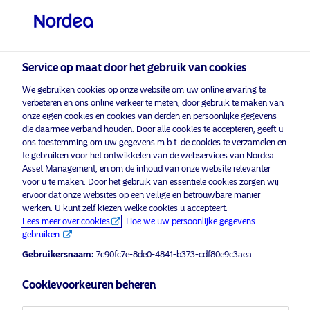
Professionele belegger
visit NordeaAssetManagement.com
Service op maat door het gebruik van cookies
We gebruiken cookies op onze website om uw online ervaring te
Kies uw beleggersprofiel
verbeteren en ons online verkeer te meten, door gebruik te maken van
onze eigen cookies en cookies van derden en persoonlijke gegevens
Land
die daarmee verband houden. Door alle cookies te accepteren, geeft u
ons toestemming om uw gegevens m.b.t. de cookies te verzamelen en
te gebruiken voor het ontwikkelen van de webservices van Nordea
België
Asset Management, en om de inhoud van onze website relevanter
voor u te maken. Door het gebruik van essentiële cookies zorgen wij
ervoor dat onze websites op een veilige en betrouwbare manier
Taal
werken. U kunt zelf kiezen welke cookies u accepteert.
Lees meer over cookies
Hoe we uw persoonlijke gegevens
gebruiken.
Nederlands
Gebruikersnaam:
7c90fc7e-8de0-4841-b373-cdf80e9c3aea
Beleggerstype
Cookievoorkeuren beheren