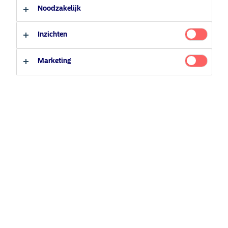
Professionele belegger
Noodzakelijk
Nordea Asset Management is een van de grootste
Particuliere belegger
vermogensbeheerders in Scandinavië met een
Inzichten
wereldwijde aanwezigheid in Europa, Noord-
Amerika, Zuid-Amerika en Azië.
Marketing
Informatie over risico's
Home
Algemene voorwaarden
Over ons
Privacybeleid
Fondsen
Cookiebeleid
Verantwoord beleggen
Toegankelijkheid
Nieuws
Sitemap
Contacteer ons