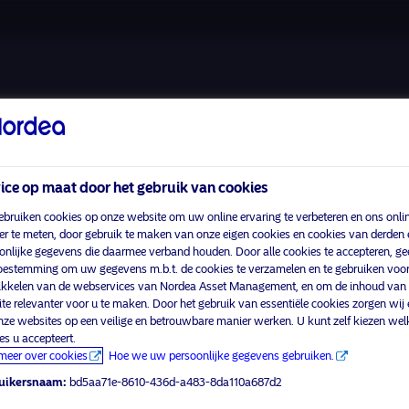
sico's
ice op maat door het gebruik van cookies
bruiken cookies op onze website om uw online ervaring te verbeteren en ons onli
er te meten, door gebruik te maken van onze eigen cookies en cookies van derden 
rende risico’s voor elk van onze activaklassen.
onlijke gegevens die daarmee verband houden. Door alle cookies te accepteren, gee
oestemming om uw gegevens m.b.t. de cookies te verzamelen en te gebruiken voor
kkelen van de webservices van Nordea Asset Management, en om de inhoud van
te relevanter voor u te maken. Door het gebruik van essentiële cookies zorgen wij 
nze websites op een veilige en betrouwbare manier werken. U kunt zelf kiezen wel
es u accepteert.
de waarde van een onderliggend actief kunnen tot grote veranderin
meer over cookies
Hoe we uw persoonlijke gegevens gebruiken.
atiel zijn en het fonds is blootgesteld aan potentieel veel grotere 
uikersnaam:
bd5aa71e-8610-436d-a483-8da110a687d2
ertificaten (certificaten die effecten vertegenwoordigen die bij fin