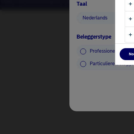
©2026 – Nordea Asset Management – alle rechten voorbehouden
Taal
Nederlands
Beleggerstype
Professionele beleg
No
Particuliere belegge