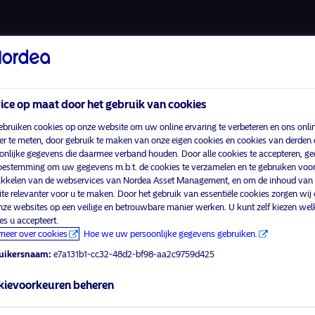
ice op maat door het gebruik van cookies
bruiken cookies op onze website om uw online ervaring te verbeteren en ons onli
er te meten, door gebruik te maken van onze eigen cookies en cookies van derden 
onlijke gegevens die daarmee verband houden. Door alle cookies te accepteren, gee
Fondsen
Algemene voorwaarden
oestemming om uw gegevens m.b.t. de cookies te verzamelen en te gebruiken voor
visit No
Juridische mededelingen
Privacybeleid
kkelen van de webservices van Nordea Asset Management, en om de inhoud van
te relevanter voor u te maken. Door het gebruik van essentiële cookies zorgen wij 
Contacteer ons
Cookiebeleid
nze websites op een veilige en betrouwbare manier werken. U kunt zelf kiezen wel
profiel
Toegankelijkheid
es u accepteert.
meer over cookies
Hoe we uw persoonlijke gegevens gebruiken.
Sitemap
uikersnaam:
e7a131b1-cc32-48d2-bf98-aa2c9759d425
kievoorkeuren beheren