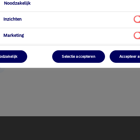
Noodzakelijk
Inzichten
Marketing
ger
odzakelijk
Selectie accepteren
Accepteer a
r