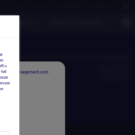
Careers
Contact us
NAM Global
Nordea Group
Fondsen
Juridische mededelingen
ne
en
ft u
NAM Global
 het
rdeaAssetManagement.com
 onze
ervoor
ke