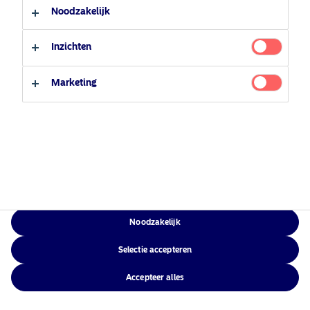
Contacteer ons
Professionele belegger
Cookiebeleid
Noodzakelijk
Toegankelijkheid
Particuliere belegger
Sitemap
Inzichten
Marketing
NAM Global
©2026 – Nordea Asset Management – alle rechten voorbehouden
Noodzakelijk
Selectie accepteren
Accepteer alles