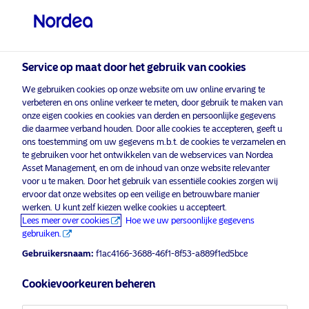
Particuliere belegger
visit NordeaAssetManagement.com
Service op maat door het gebruik van cookies
We gebruiken cookies op onze website om uw online ervaring te
Kies uw beleggersprofiel
verbeteren en ons online verkeer te meten, door gebruik te maken van
onze eigen cookies en cookies van derden en persoonlijke gegevens
Land
die daarmee verband houden. Door alle cookies te accepteren, geeft u
ons toestemming om uw gegevens m.b.t. de cookies te verzamelen en
Nordea Asset Management is een van de
te gebruiken voor het ontwikkelen van de webservices van Nordea
België
Asset Management, en om de inhoud van onze website relevanter
grootste vermogensbeheerders in Scandinavië
voor u te maken. Door het gebruik van essentiële cookies zorgen wij
met een wereldwijde aanwezigheid in Europa,
ervoor dat onze websites op een veilige en betrouwbare manier
Noord-Amerika, Zuid-Amerika en Azië.
Taal
werken. U kunt zelf kiezen welke cookies u accepteert.
Lees meer over cookies
Hoe we uw persoonlijke gegevens
Informatie over risico's
gebruiken.
Nederlands
Gebruikersnaam:
f1ac4166-3688-46f1-8f53-a889f1ed5bce
Fondsen
Algemene voorwaarden
Beleggerstype
Cookievoorkeuren beheren
Juridische mededelingen
Privacybeleid