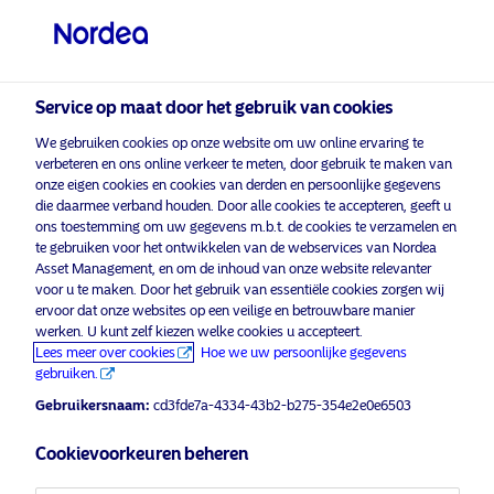
Particuliere belegger
visit NordeaAssetManagement.com
Service op maat door het gebruik van cookies
We gebruiken cookies op onze website om uw online ervaring te
Kies uw beleggersprofiel
verbeteren en ons online verkeer te meten, door gebruik te maken van
onze eigen cookies en cookies van derden en persoonlijke gegevens
Land
die daarmee verband houden. Door alle cookies te accepteren, geeft u
ons toestemming om uw gegevens m.b.t. de cookies te verzamelen en
Nordea Asset Management is een van de
te gebruiken voor het ontwikkelen van de webservices van Nordea
België
Asset Management, en om de inhoud van onze website relevanter
grootste vermogensbeheerders in Scandinavië
voor u te maken. Door het gebruik van essentiële cookies zorgen wij
met een wereldwijde aanwezigheid in Europa,
ervoor dat onze websites op een veilige en betrouwbare manier
Noord-Amerika, Zuid-Amerika en Azië.
Taal
werken. U kunt zelf kiezen welke cookies u accepteert.
Lees meer over cookies
Hoe we uw persoonlijke gegevens
Informatie over risico's
gebruiken.
Nederlands
Gebruikersnaam:
cd3fde7a-4334-43b2-b275-354e2e0e6503
Fondsen
Algemene voorwaarden
Beleggerstype
Cookievoorkeuren beheren
Juridische mededelingen
Privacybeleid