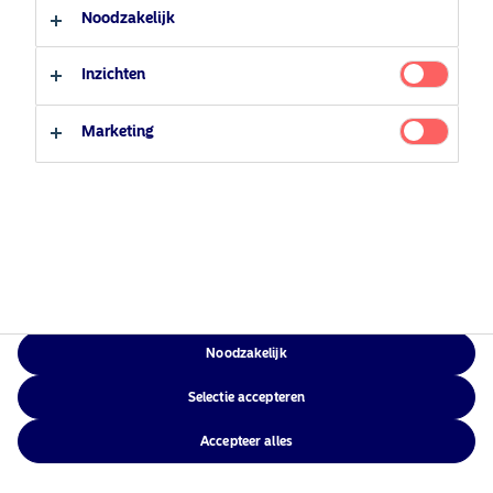
Contacteer ons
Professionele belegger
Cookiebeleid
Noodzakelijk
Toegankelijkheid
Particuliere belegger
Sitemap
Inzichten
Marketing
NAM Global
©2026 – Nordea Asset Management – alle rechten voorbehouden
Noodzakelijk
Selectie accepteren
Accepteer alles