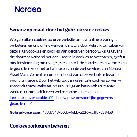
Particuliere belegger
visit NordeaAssetManagement.com
Service op maat door het gebruik van cookies
We gebruiken cookies op onze website om uw online ervaring te
Kies uw beleggersprofiel
verbeteren en ons online verkeer te meten, door gebruik te maken van
onze eigen cookies en cookies van derden en persoonlijke gegevens
Land
die daarmee verband houden. Door alle cookies te accepteren, geeft u
ons toestemming om uw gegevens m.b.t. de cookies te verzamelen en
Nordea Asset Management is een van de
te gebruiken voor het ontwikkelen van de webservices van Nordea
België
Asset Management, en om de inhoud van onze website relevanter
grootste vermogensbeheerders in Scandinavië
voor u te maken. Door het gebruik van essentiële cookies zorgen wij
met een wereldwijde aanwezigheid in Europa,
ervoor dat onze websites op een veilige en betrouwbare manier
Noord-Amerika, Zuid-Amerika en Azië.
Taal
werken. U kunt zelf kiezen welke cookies u accepteert.
Lees meer over cookies
Hoe we uw persoonlijke gegevens
Informatie over risico's
gebruiken.
Nederlands
Gebruikersnaam:
4e8d7c48-b0dc-4ebb-a220-cc1f978384e9
Fondsen
Algemene voorwaarden
Beleggerstype
Cookievoorkeuren beheren
Juridische mededelingen
Privacybeleid