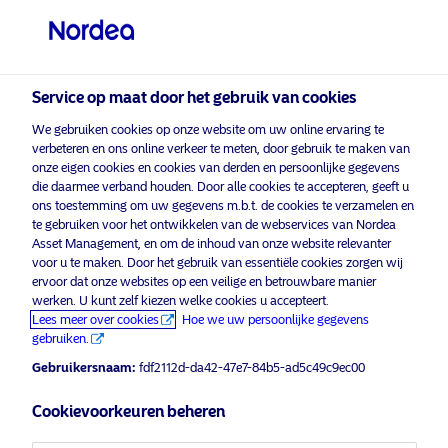
Particuliere belegger
visit NordeaAssetManagement.com
Service op maat door het gebruik van cookies
We gebruiken cookies op onze website om uw online ervaring te
Kies uw beleggersprofiel
verbeteren en ons online verkeer te meten, door gebruik te maken van
onze eigen cookies en cookies van derden en persoonlijke gegevens
Land
die daarmee verband houden. Door alle cookies te accepteren, geeft u
ons toestemming om uw gegevens m.b.t. de cookies te verzamelen en
Nordea Asset Management is een van de
te gebruiken voor het ontwikkelen van de webservices van Nordea
België
Asset Management, en om de inhoud van onze website relevanter
grootste vermogensbeheerders in Scandinavië
voor u te maken. Door het gebruik van essentiële cookies zorgen wij
met een wereldwijde aanwezigheid in Europa,
ervoor dat onze websites op een veilige en betrouwbare manier
Noord-Amerika, Zuid-Amerika en Azië.
Taal
werken. U kunt zelf kiezen welke cookies u accepteert.
Lees meer over cookies
Hoe we uw persoonlijke gegevens
Informatie over risico's
gebruiken.
Nederlands
Gebruikersnaam:
fdf2112d-da42-47e7-84b5-ad5c49c9ec00
Fondsen
Algemene voorwaarden
Beleggerstype
Cookievoorkeuren beheren
Juridische mededelingen
Privacybeleid