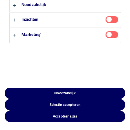
Contacteer ons
Professionele belegger
Cookiebeleid
Noodzakelijk
Toegankelijkheid
Particuliere belegger
Sitemap
Inzichten
Marketing
NAM Global
©2026 – Nordea Asset Management – alle rechten voorbehouden
Noodzakelijk
Selectie accepteren
Accepteer alles