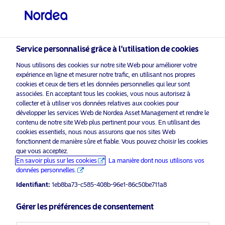
Investisseur professionnel
visit NordeaAssetManagement.com
Service personnalisé grâce à l'utilisation de cookies
Nous utilisons des cookies sur notre site Web pour améliorer votre
Veuillez sélectionner le type
expérience en ligne et mesurer notre trafic, en utilisant nos propres
d’investisseur auquel vous
cookies et ceux de tiers et les données personnelles qui leur sont
associées. En acceptant tous les cookies, vous nous autorisez à
appartenez
collecter et à utiliser vos données relatives aux cookies pour
Nordea
Asset Management est l’un des plus grands
développer les services Web de Nordea Asset Management et rendre le
Pays
contenu de notre site Web plus pertinent pour vous. En utilisant des
gestionnaires d’actifs dans les pays nordiques avec
cookies essentiels, nous nous assurons que nos sites Web
une présence mondiale en Europe, en Amérique et en
Belgique
fonctionnent de manière sûre et fiable. Vous pouvez choisir les cookies
Asie.
que vous acceptez.
En savoir plus sur les cookies
La manière dont nous utilisons vos
Information risques
données personnelles.
Langue
Identifiant:
1eb8ba73-c585-408b-96e1-86c50be711a8
Français
Accueil
Conditions générales
Gérer les préférences de consentement
À propos de Nordea Asset
Politique de
Management