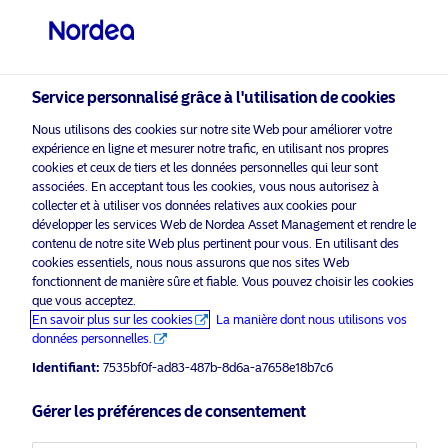
Investisseur professionnel
visit NordeaAssetManagement.com
Service personnalisé grâce à l'utilisation de cookies
Nous utilisons des cookies sur notre site Web pour améliorer votre
expérience en ligne et mesurer notre trafic, en utilisant nos propres
Veuillez sélectionner le type
cookies et ceux de tiers et les données personnelles qui leur sont
associées. En acceptant tous les cookies, vous nous autorisez à
d’investisseur auquel vous
collecter et à utiliser vos données relatives aux cookies pour
appartenez
développer les services Web de Nordea Asset Management et rendre le
contenu de notre site Web plus pertinent pour vous. En utilisant des
Pays
cookies essentiels, nous nous assurons que nos sites Web
fonctionnent de manière sûre et fiable. Vous pouvez choisir les cookies
que vous acceptez.
Belgique
En savoir plus sur les cookies
La manière dont nous utilisons vos
données personnelles.
Langue
Identifiant:
7535bf0f-ad83-487b-8d6a-a7658e18b7c6
Gérer les préférences de consentement
Français