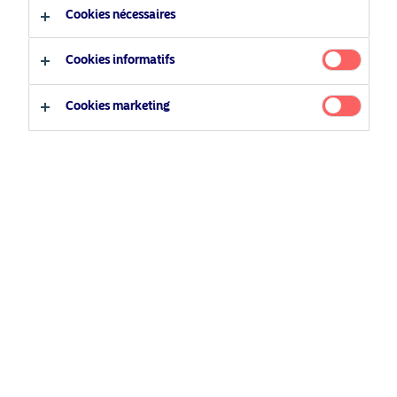
Cookies nécessaires
Type d'investisseur
Cookies informatifs
Investisseur professionnel
Cookies marketing
Investisseur privé
Nous contacter