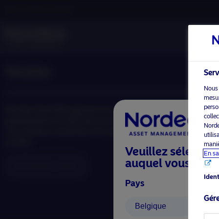
Investisseur professionnel
Serv
Nous 
mesure
perso
Nordea
Asset Management est l’un des plus grands
colle
gestionnaires d’actifs dans les pays nordiques avec
Norde
une présence mondiale en Europe, en Amérique et
utili
en Asie.
maniè
Veuillez sélection
En sa
auquel vous appa
Information risques
Ident
Pays
Gére
Belgique