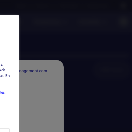
Careers
Contact us
NAM Global
Nordea Group
onsable
Perspectives
Actualités
 à
NAM Global
b de
rdeaAssetManagement.com
us. En
les.