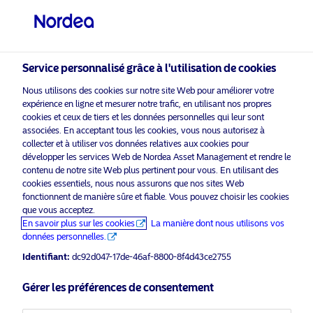
Investisseur professionnel
Service personnalisé grâce à l'utilisation de cookies
Nous utilisons des cookies sur notre site Web pour améliorer votre
Pour que vos
expérience en ligne et mesurer notre trafic, en utilisant nos propres
visit NordeaAssetManagement.com
cookies et ceux de tiers et les données personnelles qui leur sont
investissements comptent.
associées. En acceptant tous les cookies, vous nous autorisez à
collecter et à utiliser vos données relatives aux cookies pour
développer les services Web de Nordea Asset Management et rendre le
contenu de notre site Web plus pertinent pour vous. En utilisant des
Veuillez sélectionner le type
cookies essentiels, nous nous assurons que nos sites Web
d’investisseur auquel vous
fonctionnent de manière sûre et fiable. Vous pouvez choisir les cookies
Notre parcours en matière
que vous acceptez.
appartenez
d’investissement durable a commencé
En savoir plus sur les cookies
La manière dont nous utilisons vos
il y a plus de 35 ans, lors du lancement
données personnelles.
Pays
de notre première solution ESG. Pour
Identifiant:
dc92d047-17de-46af-8800-8f4d43ce2755
Nordea, les rendements et la
Belgique
responsabilité comptent et font la
Gérer les préférences de consentement
différence.