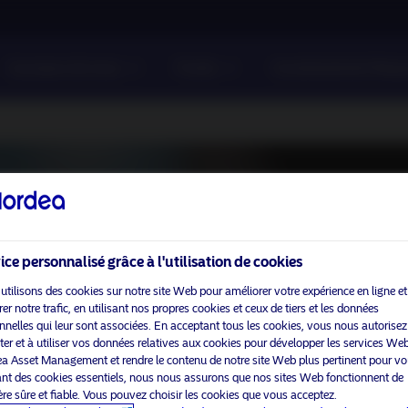
A propos de nous
Fonds
Investissement Resp
ice personnalisé grâce à l'utilisation de cookies
utilisons des cookies sur notre site Web pour améliorer votre expérience en ligne et
r notre trafic, en utilisant nos propres cookies et ceux de tiers et les données
nnelles qui leur sont associées. En acceptant tous les cookies, vous nous autorisez
cter et à utiliser vos données relatives aux cookies pour développer les services We
a Asset Management et rendre le contenu de notre site Web plus pertinent pour vo
sant des cookies essentiels, nous nous assurons que nos sites Web fonctionnent de
re sûre et fiable. Vous pouvez choisir les cookies que vous acceptez.