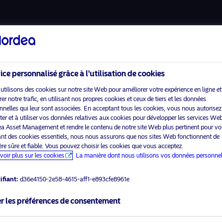
A propos de nous
Fonds
Investissement Resp
ice personnalisé grâce à l'utilisation de cookies
utilisons des cookies sur notre site Web pour améliorer votre expérience en ligne et
r notre trafic, en utilisant nos propres cookies et ceux de tiers et les données
nnelles qui leur sont associées. En acceptant tous les cookies, vous nous autorisez
Accueil
Conditions générales
cter et à utiliser vos données relatives aux cookies pour développer les services We
visit No
À propos de Nordea Asset
Politique de confidentialité
a Asset Management et rendre le contenu de notre site Web plus pertinent pour vo
Management
des données
sant des cookies essentiels, nous nous assurons que nos sites Web fonctionnent de
re sûre et fiable. Vous pouvez choisir les cookies que vous acceptez.
Fonds
Politique relative aux
ner le type d’investisseur
voir plus sur les cookies
La manière dont nous utilisons vos données personnel
cookies
rtenez
Investissement
Responsable
Accessibilité
ifiant:
d36e4150-2e58-4615-aff1-e893cfe8961e
Actualités
Sitemap
r les préférences de consentement
Nous contacter