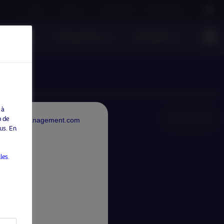
Careers
Contact us
NAM Global
Nordea Group
onsable
Perspectives
Actualités
 à
NAM Global
b de
rdeaAssetManagement.com
us. En
les.