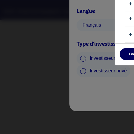
Langue
©2026 –Nordea Asset Management – tous droits réservés.
Français
Type d'investisseur
Co
Investisseur profess
Investisseur privé