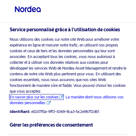
Investisseur professionnel
Service personnalisé grâce à l'utilisation de cookies
visit NordeaAssetManagement.com
Nous utilisons des cookies sur notre site Web pour améliorer votre
expérience en ligne et mesurer notre trafic, en utilisant nos propres
cookies et ceux de tiers et les données personnelles qui leur sont
associées. En acceptant tous les cookies, vous nous autorisez à
Veuillez sélectionner le type
collecter et à utiliser vos données relatives aux cookies pour
d’investisseur auquel vous
développer les services Web de Nordea Asset Management et rendre le
appartenez
contenu de notre site Web plus pertinent pour vous. En utilisant des
cookies essentiels, nous nous assurons que nos sites Web
Support commercial
fonctionnent de manière sûre et fiable. Vous pouvez choisir les cookies
Pays
que vous acceptez.
VBL lance un mandat de gestion
En savoir plus sur les cookies
La manière dont nous utilisons vos
responsable de 1,25 milliard d’euros
Belgique
données personnelles.
avec Nordea Asset Management
Identifiant:
e0207f0a-9ff3-4369-8ca3-bc2e967f2d61
Langue
20 novembre 2024
Communiqués de presse
Gérer les préférences de consentement
Français