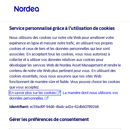
Investisseur professionnel
Service personnalisé grâce à l'utilisation de cookies
visit NordeaAssetManagement.com
Nous utilisons des cookies sur notre site Web pour améliorer votre
expérience en ligne et mesurer notre trafic, en utilisant nos propres
cookies et ceux de tiers et les données personnelles qui leur sont
associées. En acceptant tous les cookies, vous nous autorisez à
Veuillez sélectionner le type
collecter et à utiliser vos données relatives aux cookies pour
développer les services Web de Nordea Asset Management et rendre le
d’investisseur auquel vous
contenu de notre site Web plus pertinent pour vous. En utilisant des
appartenez
cookies essentiels, nous nous assurons que nos sites Web
Advertising Material*
fonctionnent de manière sûre et fiable. Vous pouvez choisir les cookies
Pays
que vous acceptez.
Nordea Asset Management launches
En savoir plus sur les cookies
La manière dont nous utilisons vos
Innovative Diversified Growth Fund
données personnelles.
Belgique
to Navigate Today’s Market
Identifiant:
ec59ad9f-94d6-4bab-ad2e-62db607892b8
Challenges
Langue
Gérer les préférences de consentement
18 octobre 2024
Communiqués de presse