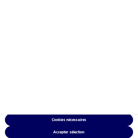
Information risques
Accueil
Conditions générales
À propos de Nordea Asset
Politique de
Management
confidentialité des
Fonds
données
Investissement
Politique relative aux
Responsable
cookies
Actualités
Accessibilité
Nous contacter
Sitemap
Cookies nécessaires
NAM Global
Accepter sélection