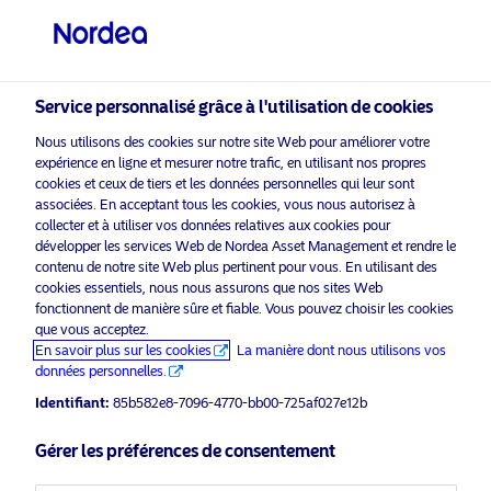
Investisseur professionnel
visit NordeaAssetManagement.com
Service personnalisé grâce à l'utilisation de cookies
Nous utilisons des cookies sur notre site Web pour améliorer votre
expérience en ligne et mesurer notre trafic, en utilisant nos propres
cookies et ceux de tiers et les données personnelles qui leur sont
Veuillez sélectionner le type
associées. En acceptant tous les cookies, vous nous autorisez à
collecter et à utiliser vos données relatives aux cookies pour
d’investisseur auquel vous
développer les services Web de Nordea Asset Management et rendre le
appartenez
contenu de notre site Web plus pertinent pour vous. En utilisant des
cookies essentiels, nous nous assurons que nos sites Web
Support commercial
Pays
fonctionnent de manière sûre et fiable. Vous pouvez choisir les cookies
que vous acceptez.
David Benmussa rejoint Nordea
En savoir plus sur les cookies
La manière dont nous utilisons vos
Belgique
Asset Management en tant que
données personnelles.
Responsable Régional des ventes et
Identifiant:
85b582e8-7096-4770-bb00-725af027e12b
de la distribution pour la France et le
Langue
Benelux
Gérer les préférences de consentement
Français