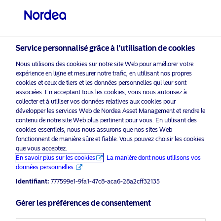
Investisseur professionnel
visit NordeaAssetManagement.com
Service personnalisé grâce à l'utilisation de cookies
Nous utilisons des cookies sur notre site Web pour améliorer votre
Nordea Asset Management
expérience en ligne et mesurer notre trafic, en utilisant nos propres
cookies et ceux de tiers et les données personnelles qui leur sont
Veuillez sélectionner le type
associées. En acceptant tous les cookies, vous nous autorisez à
d’investisseur auquel vous
collecter et à utiliser vos données relatives aux cookies pour
appartenez
Veuillez
développer les services Web de Nordea Asset Management et rendre le
activer les cookies marketing
pour écouter ce contenu
contenu de notre site Web plus pertinent pour vous. En utilisant des
cookies essentiels, nous nous assurons que nos sites Web
Pays
fonctionnent de manière sûre et fiable. Vous pouvez choisir les cookies
que vous acceptez.
Belgique
En savoir plus sur les cookies
La manière dont nous utilisons vos
données personnelles.
Podcast: NAM Talks – Generation
Identifiant:
777599e1-9fa1-47c8-aca6-28a2cff32135
Alpha
Langue
Gérer les préférences de consentement
Français
31 mai 2023
Podcast