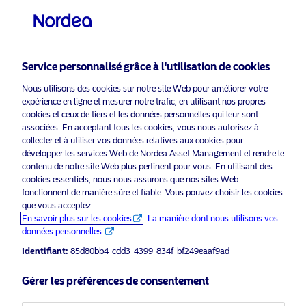
Investisseur professionnel
visit NordeaAssetManagement.com
Service personnalisé grâce à l'utilisation de cookies
Nous utilisons des cookies sur notre site Web pour améliorer votre
expérience en ligne et mesurer notre trafic, en utilisant nos propres
Veuillez sélectionner le type
cookies et ceux de tiers et les données personnelles qui leur sont
d’investisseur auquel vous
associées. En acceptant tous les cookies, vous nous autorisez à
appartenez
collecter et à utiliser vos données relatives aux cookies pour
développer les services Web de Nordea Asset Management et rendre le
activer les cookies
pour voir ce
contenu de notre site Web plus pertinent pour vous. En utilisant des
Veuillez
Pays
marketing
contenu.
cookies essentiels, nous nous assurons que nos sites Web
fonctionnent de manière sûre et fiable. Vous pouvez choisir les cookies
Belgique
que vous acceptez.
En savoir plus sur les cookies
La manière dont nous utilisons vos
données personnelles.
NAM Talks – Bonds that make sense
Langue
Identifiant:
85d80bb4-cdd3-4399-834f-bf249eaaf9ad
right now
Français
Gérer les préférences de consentement
1 mars 2023