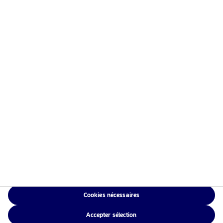
Information risques
Accueil
Conditions générales
À propos de Nordea Asset
Politique de
Management
confidentialité des
Fonds
données
Investissement
Politique relative aux
Responsable
cookies
Actualités
Accessibilité
Nous contacter
Sitemap
Cookies nécessaires
NAM Global
Accepter sélection