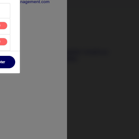
rdeaAssetManagement.com
3 août 2026
Les signaux qui comptent : investir au-
delà des crises actuelles
pter
t
tify