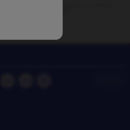
perspectives de Nordea Asset Management sur les dernières
dances en matière d’investissement
NAM Global