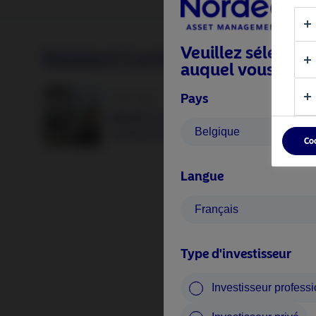
Veuillez sélection
Related Content
auquel vous appa
Pays
25 juin 2026
BetaPlus takes its next step. From equit
Belgique
to fixed income
Co
Langue
Français
Type d'investisseur
Investisseur profess