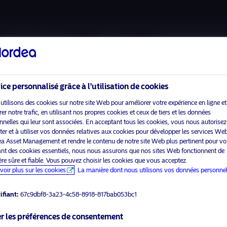
A propos de nous
Fonds
Investissement Resp
ice personnalisé grâce à l'utilisation de cookies
utilisons des cookies sur notre site Web pour améliorer votre expérience en ligne et
r notre trafic, en utilisant nos propres cookies et ceux de tiers et les données
nnelles qui leur sont associées. En acceptant tous les cookies, vous nous autorisez
Veuillez
activer les cookies marketing
pour voir ce contenu.
cter et à utiliser vos données relatives aux cookies pour développer les services We
a Asset Management et rendre le contenu de notre site Web plus pertinent pour vo
sant des cookies essentiels, nous nous assurons que nos sites Web fonctionnent de
re sûre et fiable. Vous pouvez choisir les cookies que vous acceptez.
voir plus sur les cookies
La manière dont nous utilisons vos données personnel
ts – Alpha MA Strategies in
ifiant:
67c9dbf8-3a23-4c58-8918-817bab053bc1
r les préférences de consentement