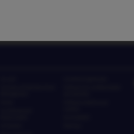
nagement sur les dernières
Ecoutez les actualités et 
ment
ten
Accueil
Conditions générales
À propos de Nordea Asset
Politique de confidentialité
Management
des données
Fonds
Politique relative aux
cookies
Investissement
Responsable
Accessibilité
Actualités
Sitemap