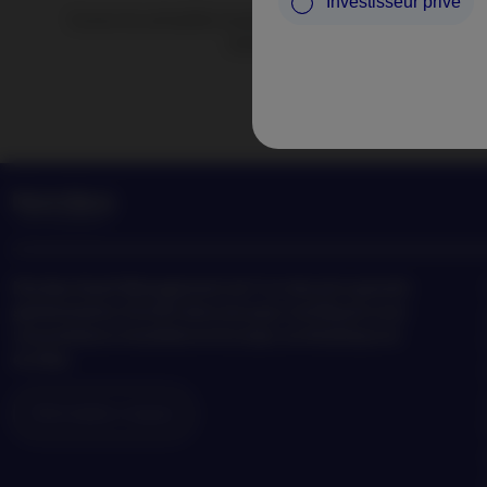
Investisseur privé
Suivez les actualités et perspectives de Nordea Asset Ma
tendances en matière d’investisse
Nordea
Asset Management est l’un des plus grands
gestionnaires d’actifs dans les pays nordiques avec
une présence mondiale en Europe, en Amérique et
en Asie.
Information risques