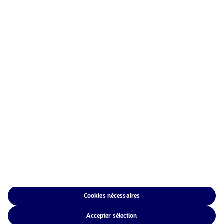
Information risques
Accueil
Conditions générales
À propos de Nordea Asset
Politique de
Management
confidentialité des
Fonds
données
Investissement
Politique relative aux
Responsable
cookies
Actualités
Accessibilité
Nous contacter
Sitemap
Cookies nécessaires
NAM Global
Accepter sélection