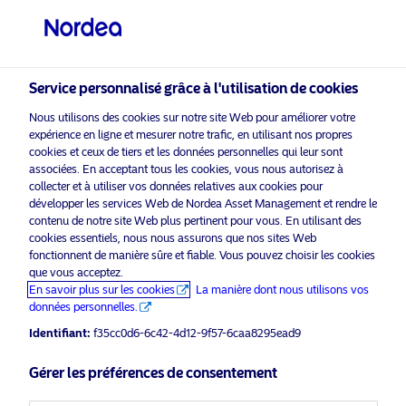
Investisseur professionnel
visit NordeaAssetManagement.com
Service personnalisé grâce à l'utilisation de cookies
Nous utilisons des cookies sur notre site Web pour améliorer votre
expérience en ligne et mesurer notre trafic, en utilisant nos propres
Veuillez sélectionner le type
cookies et ceux de tiers et les données personnelles qui leur sont
d’investisseur auquel vous
associées. En acceptant tous les cookies, vous nous autorisez à
appartenez
collecter et à utiliser vos données relatives aux cookies pour
développer les services Web de Nordea Asset Management et rendre le
activer les cookies
pour voir ce
contenu de notre site Web plus pertinent pour vous. En utilisant des
Veuillez
Pays
marketing
contenu.
cookies essentiels, nous nous assurons que nos sites Web
fonctionnent de manière sûre et fiable. Vous pouvez choisir les cookies
Belgique
que vous acceptez.
En savoir plus sur les cookies
La manière dont nous utilisons vos
données personnelles.
ESMA naming guidelines: a game-
Langue
Identifiant:
f35cc0d6-6c42-4d12-9f57-6caa8295ead9
changer for fund buyers?
Français
Gérer les préférences de consentement
25 mars 2025