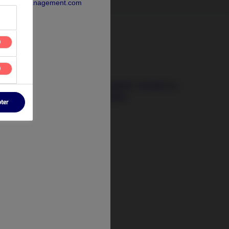
rdeaAssetManagement.com
3 août 2026
Les signaux qui comptent : investir au-
delà des crises actuelles
pter
t
tify