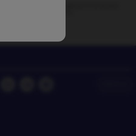
perspectives de Nordea Asset Management sur les dernières
dances en matière d’investissement
NAM Global