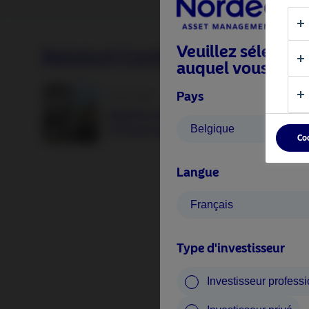
Veuillez sélection
Related Content
auquel vous appa
Pays
25 juin 2026
BetaPlus takes its next step. From equit
Belgique
to fixed income
Co
Langue
Français
Type d'investisseur
Investisseur profess