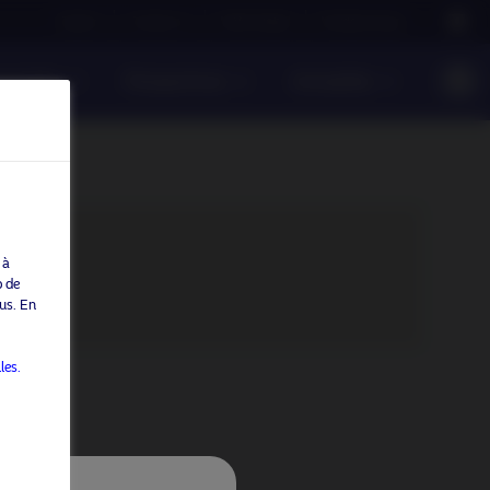
Careers
Contact us
NAM Global
Nordea Group
onsable
Perspectives
Actualités
 à
b de
us. En
les.