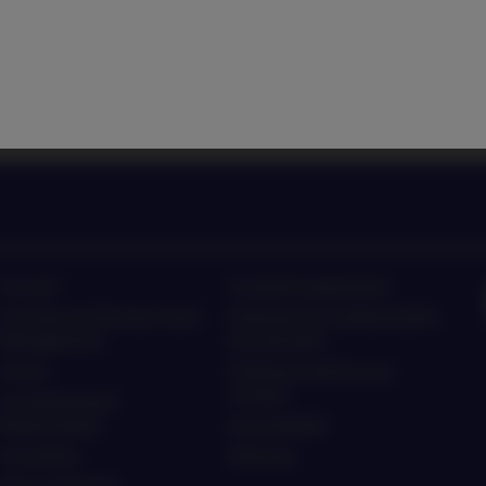
nagement sur les dernières
Ecoutez les actualités et 
ment
ten
Accueil
Conditions générales
À propos de Nordea Asset
Politique de confidentialité
Management
des données
Fonds
Politique relative aux
cookies
Investissement
Responsable
Accessibilité
Actualités
Sitemap