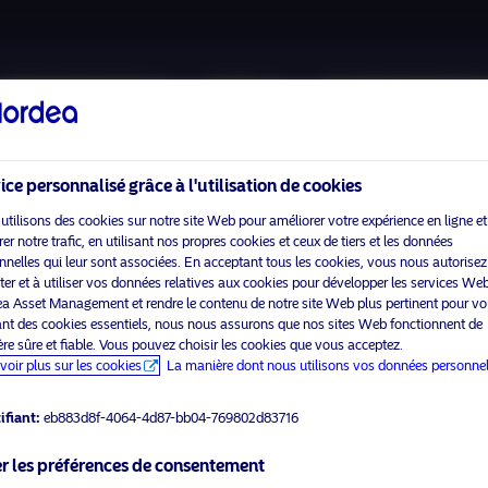
A propos de nous
Fonds
Investissement Resp
ice personnalisé grâce à l'utilisation de cookies
utilisons des cookies sur notre site Web pour améliorer votre expérience en ligne et
r notre trafic, en utilisant nos propres cookies et ceux de tiers et les données
nnelles qui leur sont associées. En acceptant tous les cookies, vous nous autorisez
Veuillez
activer les cookies marketing
pour voir ce contenu.
cter et à utiliser vos données relatives aux cookies pour développer les services We
a Asset Management et rendre le contenu de notre site Web plus pertinent pour vo
sant des cookies essentiels, nous nous assurons que nos sites Web fonctionnent de
re sûre et fiable. Vous pouvez choisir les cookies que vous acceptez.
voir plus sur les cookies
La manière dont nous utilisons vos données personnel
dustrialisation
ifiant:
eb883d8f-4064-4d87-bb04-769802d83716
r les préférences de consentement