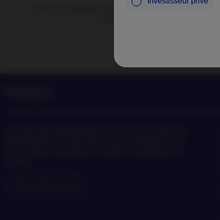
Investisseur privé
Suivez les actualités et perspectives de Nordea Asset Ma
tendances en matière d’investisse
Nordea
Asset Management est l’un des plus grands
gestionnaires d’actifs dans les pays nordiques avec
une présence mondiale en Europe, en Amérique et
en Asie.
Information risques