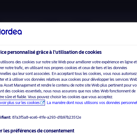
A propos de nous
Fonds
Investissement Resp
ice personnalisé grâce à l'utilisation de cookies
utilisons des cookies sur notre site Web pour améliorer votre expérience en ligne et
r notre trafic, en utilisant nos propres cookies et ceux de tiers et les données
nnelles qui leur sont associées. En acceptant tous les cookies, vous nous autorisez
Veuillez
activer les cookies marketing
pour voir ce contenu.
cter et à utiliser vos données relatives aux cookies pour développer les services We
a Asset Management et rendre le contenu de notre site Web plus pertinent pour vo
sant des cookies essentiels, nous nous assurons que nos sites Web fonctionnent de
re sûre et fiable. Vous pouvez choisir les cookies que vous acceptez.
voir plus sur les cookies
La manière dont nous utilisons vos données personnel
spresso with Joakim Ahlber
ifiant:
87a3f5a8-ece6-41fe-a293-d1b97b23512e
r les préférences de consentement