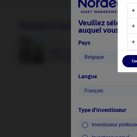
Veuillez sélection
Related Content
auquel vous appa
Pays
25 juin 2026
BetaPlus takes its next step. From equit
Belgique
to fixed income
Co
Langue
Français
Type d'investisseur
Investisseur profess