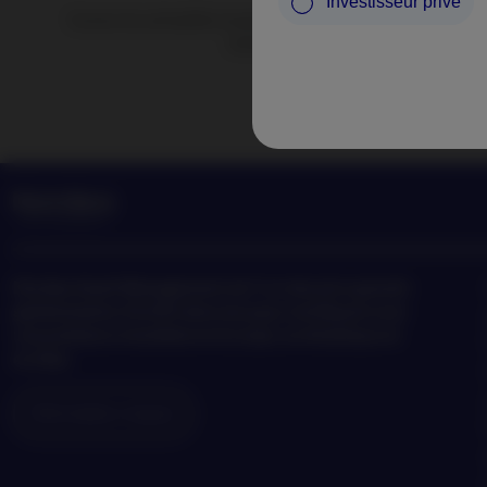
Investisseur privé
Suivez les actualités et perspectives de Nordea Asset Ma
tendances en matière d’investisse
Nordea
Asset Management est l’un des plus grands
gestionnaires d’actifs dans les pays nordiques avec
une présence mondiale en Europe, en Amérique et
en Asie.
Information risques