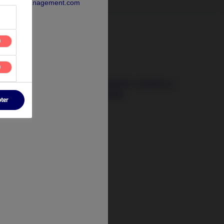
rdeaAssetManagement.com
3 août 2026
Les signaux qui comptent : investir au-
delà des crises actuelles
pter
t
tify