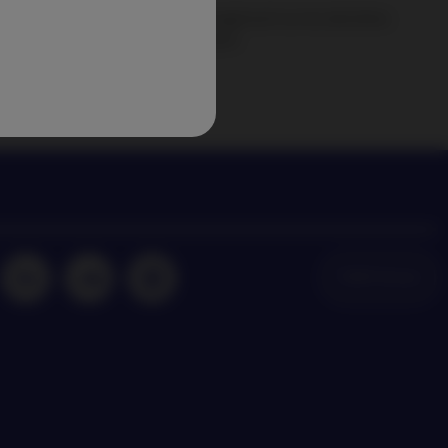
perspectives de Nordea Asset Management sur les dernières
dances en matière d’investissement
NAM Global