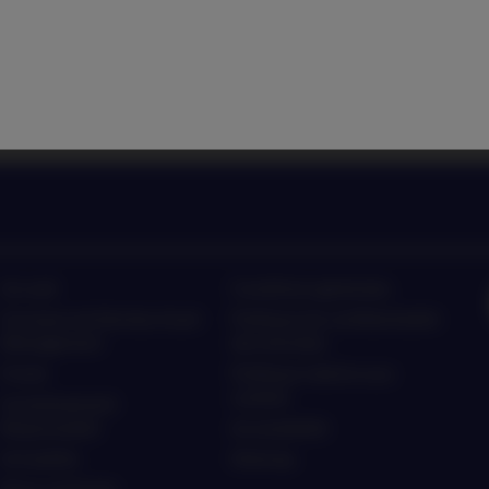
nagement sur les dernières
Ecoutez les actualités et 
ment
ten
Accueil
Conditions générales
À propos de Nordea Asset
Politique de confidentialité
Management
des données
Fonds
Politique relative aux
cookies
Investissement
Responsable
Accessibilité
Actualités
Sitemap