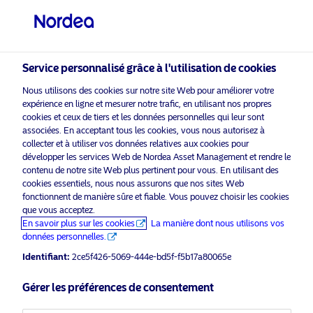
Investisseur professionnel
Service personnalisé grâce à l'utilisation de cookies
visit NordeaAssetManagement.com
Nous utilisons des cookies sur notre site Web pour améliorer votre
expérience en ligne et mesurer notre trafic, en utilisant nos propres
cookies et ceux de tiers et les données personnelles qui leur sont
associées. En acceptant tous les cookies, vous nous autorisez à
collecter et à utiliser vos données relatives aux cookies pour
Veuillez sélectionner le type
développer les services Web de Nordea Asset Management et rendre le
d’investisseur auquel vous
contenu de notre site Web plus pertinent pour vous. En utilisant des
cookies essentiels, nous nous assurons que nos sites Web
appartenez
Support commercial
fonctionnent de manière sûre et fiable. Vous pouvez choisir les cookies
que vous acceptez.
Mettre une prime sur le risque
Pays
En savoir plus sur les cookies
La manière dont nous utilisons vos
données personnelles.
16 mai 2023
Perspectives
Belgique
Identifiant:
2ce5f426-5069-444e-bd5f-f5b17a80065e
Gérer les préférences de consentement
Langue