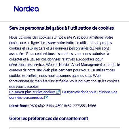
Investisseur professionnel
visit NordeaAssetManagement.com
Service personnalisé grâce à l'utilisation de cookies
Nous utilisons des cookies sur notre site Web pour améliorer votre
Veuillez sélectionner le type
expérience en ligne et mesurer notre trafic, en utilisant nos propres
d’investisseur auquel vous
cookies et ceux de tiers et les données personnelles qui leur sont
associées. En acceptant tous les cookies, vous nous autorisez à
appartenez
collecter et à utiliser vos données relatives aux cookies pour
Nordea
Asset Management est l’un des plus grands
développer les services Web de Nordea Asset Management et rendre le
Pays
contenu de notre site Web plus pertinent pour vous. En utilisant des
gestionnaires d’actifs dans les pays nordiques avec
cookies essentiels, nous nous assurons que nos sites Web
une présence mondiale en Europe, en Amérique et en
Belgique
fonctionnent de manière sûre et fiable. Vous pouvez choisir les cookies
Asie.
que vous acceptez.
En savoir plus sur les cookies
La manière dont nous utilisons vos
Information risques
données personnelles.
Langue
Identifiant:
96024fa2-516a-489f-8c52-2273551cb566
Français
Accueil
Conditions générales
Gérer les préférences de consentement
À propos de Nordea Asset
Politique de
Management