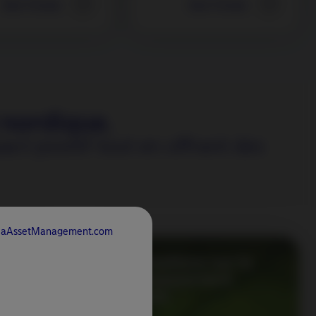
Voir Fonds
Voir Fonds
 nordique.
t positif tout en offrant des
rdeaAssetManagement.com
Informations sur le
développement
its next
durable
d income