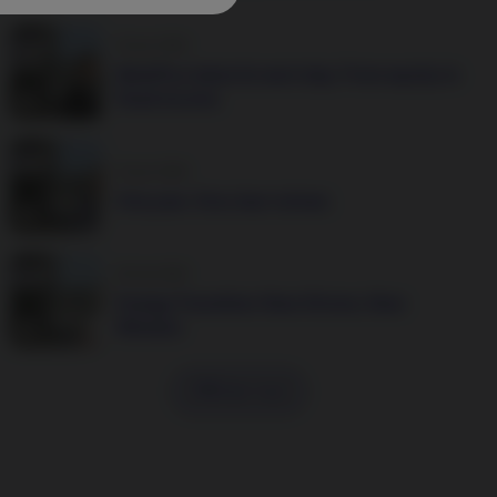
25 juin 2026
BetaPlus takes its next step. From equity to
fixed income
16 juin 2026
One year. One clear winner.
28 mai 2026
Energy Transition: New Drivers, New
Winners
Afficher tout