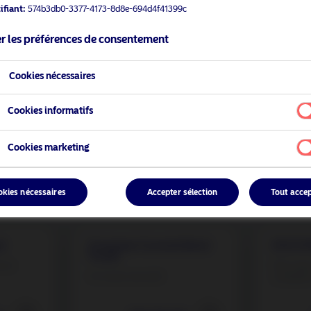
ifiant:
574b3db0-3377-4173-8d8e-694d4f41399c
En savoir plus
r les préférences de consentement
Cookies nécessaires
Cookies informatifs
Cookies marketing
okies nécessaires
Accepter sélection
Tout acce
at
European Covered Bond
ESG ST
Funds
ces
Pour que
En toute sécurité
compten