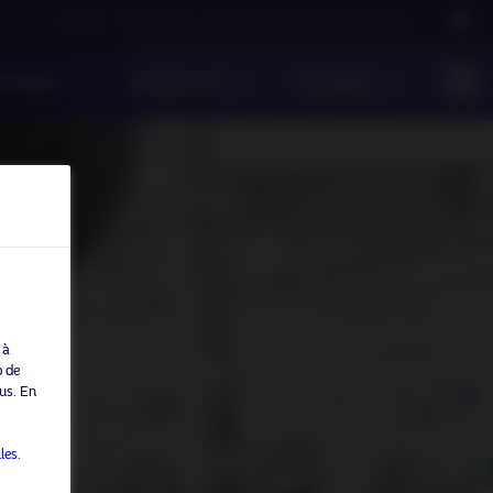
Careers
Contact us
NAM Global
Nordea Group
onsable
Perspectives
Actualités
 à
b de
us. En
les.