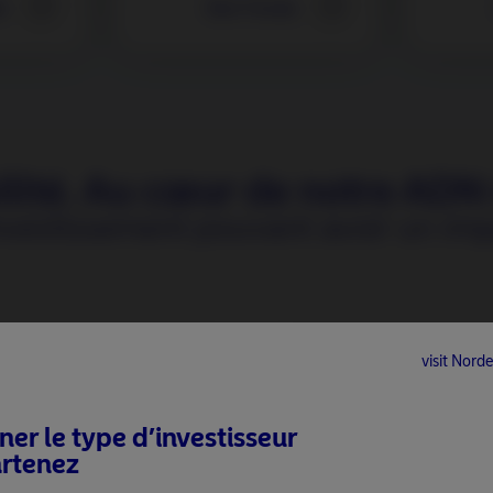
s
Voir Fonds
ité. Au cœur de notre ADN
vestissement pouvant avoir un impac
visit No
ane
Restez informé.
borative
ner le type d’investisseur
Webinar
| BetaPlus takes 
gement
rtenez
step. From equity to fixe