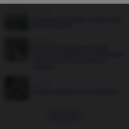
3 août 2026
Les signaux qui comptent : investir au-delà
des crises actuelles
10 juillet 2026
Au-delà des obligations souveraines :
pourquoi les obligations sécurisées méritent
une place dans chaque portefeuille
obligataire
24 juin 2026
Europe’s next growth story is taking shape
Afficher tout