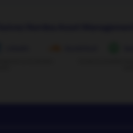
Suivez Nordea Asset Managemen
LinkedIn
SoundCloud
Spo
anagement sur les dernières
Ecoutez les actualités et 
ement
tend