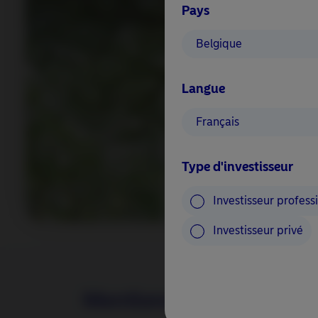
Pays
Belgique
Langue
Resp
Inve
Français
Édition 
Type d'investisseur
Testez vos connaissances
Investisseur profess
Investisseur privé
Mentions légales