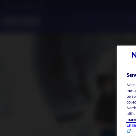
Investisseur professionnel
Serv
Nous 
mesure
perso
colle
Norde
utili
maniè
En sa