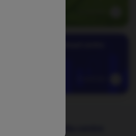
En savoir plus
Download centre
En savoir plus
éo
Multimedia centre