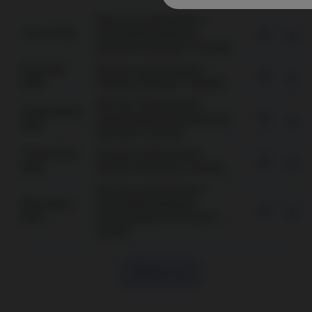
Avis aux actionnaires –
1 avril 2026
Assemblée Générale
Annuelle (Nordea 1, SICAV)
15 janvier
Avis aux actionnaires -
2026
Fusions (Nordea 1, SICAV)
Avis aux Actionnaires
19 décembre
(concernant le Prospectus)
2025
(Nordea 1, SICAV)
7 novembre
Avis aux actionnaires -
2025
Fusions (Nordea 1, SICAV)
Avis aux actionnaires –
29 octobre
Assemblée Générale
2025
Extraordinaire (Nordea 1,
SICAV)
Afficher tout