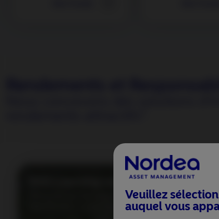
Voir Fonds
Voir Fond
Rendements et Responsabil
Nous concevons des solutions d'in
rendements attractifs*.
ESG Learning centre
Meth
colla
Veuillez sélection
Découvrez nos formations
enga
auquel vous appa
approfondies et vidéos sur l’ESG.