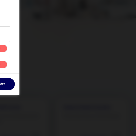
pter
ARS fonds
Global Stable Equities
 vos investissements
Tenez bon face à l’incertitude.
t.