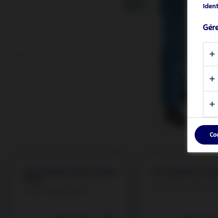
Ident
Gére
Co
Active Rates Opportunities
Une expertise clim
Fund
Moteur de performan
Activer vos liquidités!